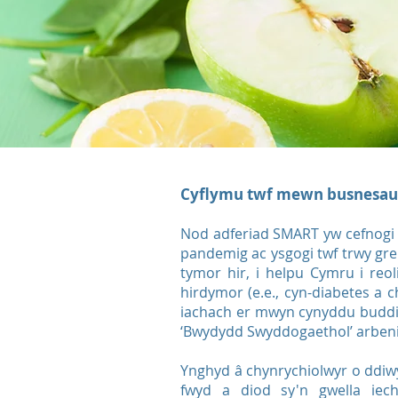
Cyflymu twf mewn busnesau 
Nod adferiad SMART yw cefnogi 
pandemig ac ysgogi twf trwy gr
tymor hir, i helpu Cymru i reol
hirdymor (e.e., cyn-diabetes a c
iachach er mwyn cynyddu buddio
‘Bwydydd Swyddogaethol’ arbenig
Ynghyd â chynrychiolwyr o ddiwy
fwyd a diod sy'n gwella iec