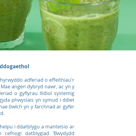
yddogaethol
yrwyddo adferiad o effeithiau'r
 Mae angen dybryd nawr, ac yn y
riad o gyflyrau llidiol systemig
, gyda phwyslais yn symud i ddiet
ae bwlch yn y farchnad ar gyfer
yd.
helpu i ddatblygu a manteisio ar
 cefnogi datblygiad ‘Bwydydd