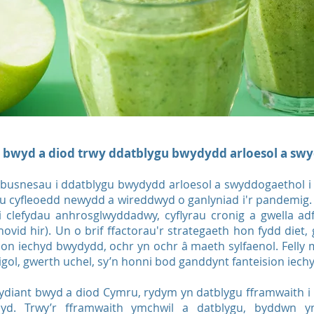
bwyd a diod trwy ddatblygu bwydydd arloesol a sw
busnesau i ddatblygu bwydydd arloesol a swyddogaethol i h
eu cyfleoedd newydd a wireddwyd o ganlyniad i'r pandemig.
i clefydau anhrosglwyddadwy, cyflyrau cronig a gwella adfe
hovid hir). Un o brif ffactorau'r strategaeth hon fydd diet
n iechyd bwydydd, ochr yn ochr â maeth sylfaenol. Felly m
ol, gwerth uchel, sy’n honni bod ganddynt fanteision iech
diant bwyd a diod Cymru, rydym yn datblygu fframwaith i 
hyd. Trwy’r fframwaith ymchwil a datblygu, byddwn yn