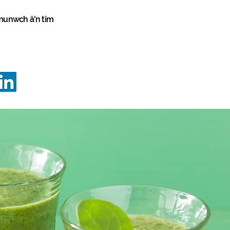
unwch â'n tîm
vation
Programmes
Programmes
info@innovationstrategy.co.uk
02922 646645