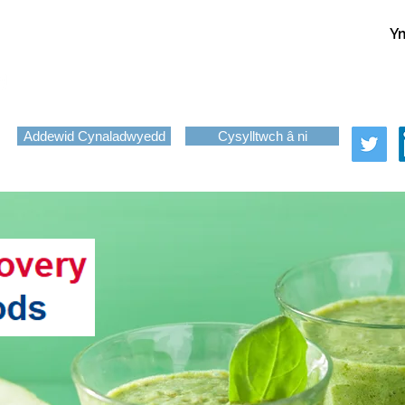
Ym
About
Services
News
Funding
Challenge-Led Inno
Copy of Programmes
Addewid Cynaladwyedd
Cysylltwch â ni