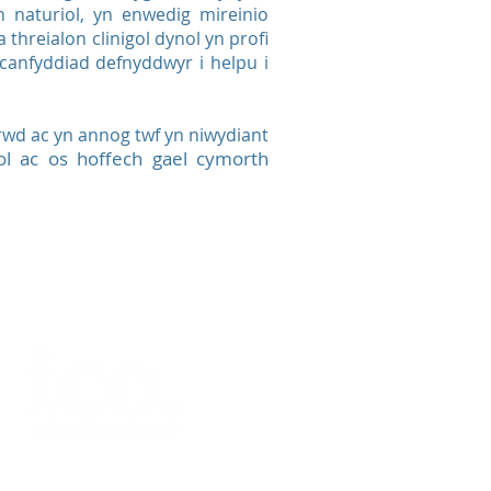
 naturiol, yn enwedig mireinio
hreialon clinigol dynol yn profi
 canfyddiad defnyddwyr i helpu i
rwd ac yn annog twf yn niwydiant
l ac os hoffech gael cymorth