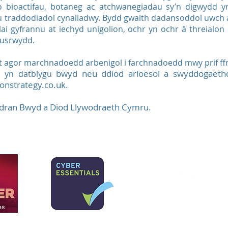
 bioactifau, botaneg ac atchwanegiadau sy’n digwydd yn
u traddodiadol cynaliadwy. Bydd gwaith dadansoddol uwch a t
lai gyfrannu at iechyd unigolion, ochr yn ochr â threialon
susrwydd.
t agor marchnadoedd arbenigol i farchnadoedd mwy prif ff
bwyd neu ddiod arloesol a swyddogaetho
h yn datblygu
onstrategy.co.uk
.
-adran Bwyd a Diod Llywodraeth Cymru.