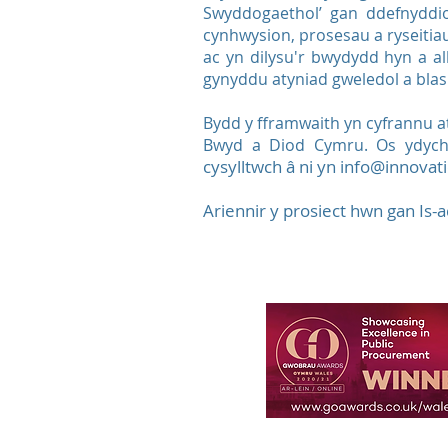
Swyddogaethol’ gan ddefnyddio
cynhwysion, prosesau a ryseitia
ac yn dilysu'r bwydydd hyn a al
gynyddu atyniad gweledol a bla
Bydd y fframwaith yn cyfrannu a
Bwyd a Diod Cymru. Os ydyc
cysylltwch â ni yn
info@innovati
Ariennir y prosiect hwn gan Is