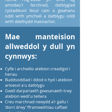
amodau'r farchnad, datblygiad
cystadleuol fesul cam a gwahanu
oddi wrth ymchwil a datblygu oddi
wrth ddefnydd masnachol.
Mae manteision
allweddol y dull yn
cynnwys:
Cyfle i archwilio atebion creadigol i
heriau
Buddsoddiad i ddod o hyd i atebion
arloesol a'u datblygu
Gwell darpariaeth gwasanaeth trwy
atebion wedi'u teilwra
Creu marchnad newydd a’r gallu i
‘dorri drwy’ fframweithiau caffael