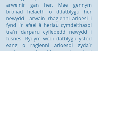
arweinir gan her. Mae gennym
brofiad helaeth o ddatblygu her
newydd arwain rhaglenni arloesi i
fynd i'r afael â heriau cymdeithasol
tra'n darparu cyfleoedd newydd i
fusnes. Rydym wedi datblygu ystod
eang o raglenni arloesol gyda’r
sector cyhoeddus a’r byd
academaidd gan arwain at dwf
economaidd a gwelliant mewn
cymdeithas. Rydym yn gweithio gyda
sefydliadau i nodi a datblygu dulliau
newydd o ymdrin â rhaglenni a all
gefnogi amcanion rhanbarthol a
chenedlaethol. Mae rhai o’n
partneriaid a’n cleientiaid wedi
cynnwys Llywodraeth y DU,
Llywodraeth Cymru, ac Innovate UK,
yn ogystal â nifer o sefydliadau
academaidd, awdurdodau lleol, a