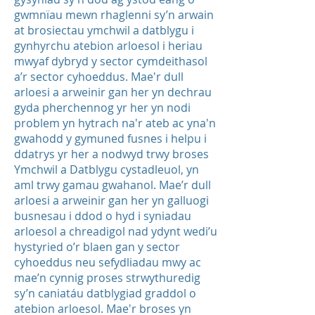
gwmnïau mewn rhaglenni sy’n arwain
at brosiectau ymchwil a datblygu i
gynhyrchu atebion arloesol i heriau
mwyaf dybryd y sector cymdeithasol
a’r sector cyhoeddus. Mae'r dull
arloesi a arweinir gan her yn dechrau
gyda pherchennog yr her yn nodi
problem yn hytrach na'r ateb ac yna'n
gwahodd y gymuned fusnes i helpu i
ddatrys yr her a nodwyd trwy broses
Ymchwil a Datblygu cystadleuol, yn
aml trwy gamau gwahanol. Mae’r dull
arloesi a arweinir gan her yn galluogi
busnesau i ddod o hyd i syniadau
arloesol a chreadigol nad ydynt wedi’u
hystyried o’r blaen gan y sector
cyhoeddus neu sefydliadau mwy ac
mae’n cynnig proses strwythuredig
sy’n caniatáu datblygiad graddol o
atebion arloesol. Mae'r broses yn