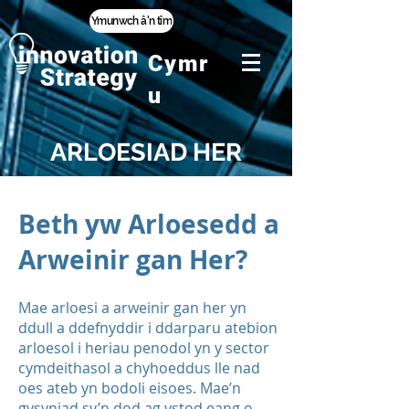
Ymunwch â'n tîm
Cymr
u
ARLOESIAD HER
Beth yw Arloesedd a
Arweinir gan Her?
Mae arloesi a arweinir gan her yn
ddull a ddefnyddir i ddarparu atebion
arloesol i heriau penodol yn y sector
cymdeithasol a chyhoeddus lle nad
oes ateb yn bodoli eisoes. Mae’n
gysyniad sy’n dod ag ystod eang o