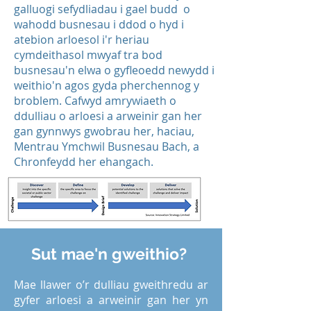
galluogi sefydliadau i gael budd o
wahodd busnesau i ddod o hyd i
atebion arloesol i'r heriau
cymdeithasol mwyaf tra bod
busnesau'n elwa o gyfleoedd newydd i
weithio'n agos gyda pherchennog y
broblem. Cafwyd amrywiaeth o
ddulliau o arloesi a arweinir gan her
gan gynnwys gwobrau her, haciau,
Mentrau Ymchwil Busnesau Bach, a
Chronfeydd her ehangach.
Sut mae'n gweithio?
Mae llawer o’r dulliau gweithredu ar
gyfer arloesi a arweinir gan her yn