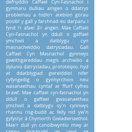
defnyddio Caffael Cyn-Fasnachol i
gymharu dulliau amgen o ddatrys
problemau a hidlo’r atebion gorau
posibl y gall y farchnad eu darparu i
fynd i’r afael â’r angen. Mae Caffael
Cyn-Fasnachol yn ddull o gaffael
ymchwil a datblygu cyn
masnacheiddio datrysiadau. Gall
Caffael Cyn Masnachol gynnwys
gweithgareddau megis archwilio a
dylunio datrysiadau, prototeipio, hyd
at ddatblygiad gwreiddiol nifer
cyfyngedig o gynhyrchion neu
wasanaethau cyntaf ar ffurf cyfres
brawf. Mae caffael cyn-fasnachol yn
ddull o gaffael gwasanaethau
ymchwil a datblygu sy'n cynnwys
rhannu risg-budd ac felly nid yw'n
gyfystyr â Chymorth Gwladwriaethol.
Mae'r dull yn canolbwyntio mwy ar
rannu risg-budd yn unol ag