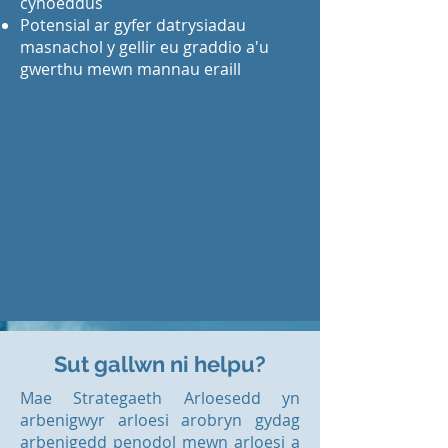
cyhoeddus
Potensial ar gyfer datrysiadau
masnachol y gellir eu graddio a'u
gwerthu mewn mannau eraill
Sut gallwn ni helpu?
Mae Strategaeth Arloesedd yn
arbenigwyr arloesi arobryn gydag
arbenigedd penodol mewn arloesi a