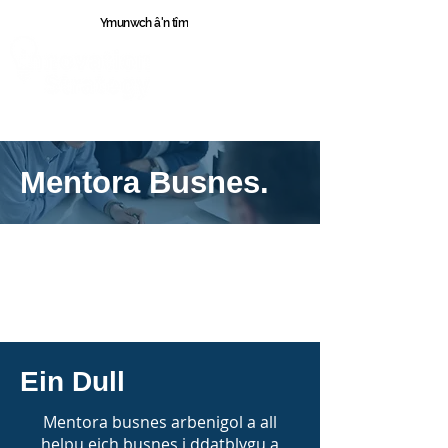
Ymunwch â'n tîm
Cymr
u
Mentora Busnes.
Ein Dull
Mentora busnes arbenigol a all
helpu eich busnes i ddatblygu a