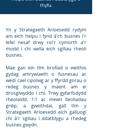
thyfu.
Yn y Strategaeth Arloesedd rydym
am eich helpu i fynd â'ch busnes i'r
lefel nesaf drwy roi'r cymorth a'r
modd i chi wella eich sgiliau rheoli
busnes.
Mae gan ein tîm brofiad o weithio
gydag amrywiaeth o fusnesau ac
wedi cael cipolwg ar y ffyrdd gorau o
redeg busnes y maent am ei
drosglwyddo i chi. Trwy gyfarfodydd
rheolaidd, 1:1 ac mewn lleoliadau
grŵp, a gweithdai, gall tîm y
Strategaeth Arloesedd eich galluogi
chi â'r sgiliau i ddatblygu a rhedeg
busnes gwydn.